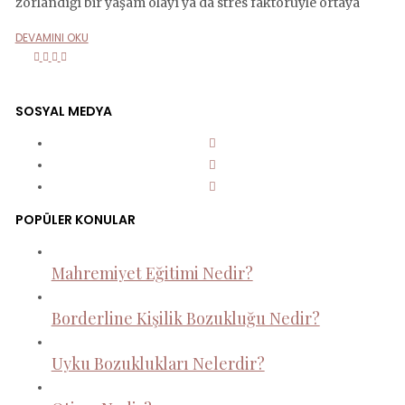
zorlandığı bir yaşam olayı ya da stres faktörüyle ortaya
about
DEVAMINI OKU
Depresyon
Share
Share
Share
Share
Nedir?
on
on
on
on
Facebook
Twitter
Google+
LinkedIn
SOSYAL MEDYA
Facebook
LinkedIn
Instagram
POPÜLER KONULAR
Mahremiyet Eğitimi Nedir?
Borderline Kişilik Bozukluğu Nedir?
Uyku Bozuklukları Nelerdir?