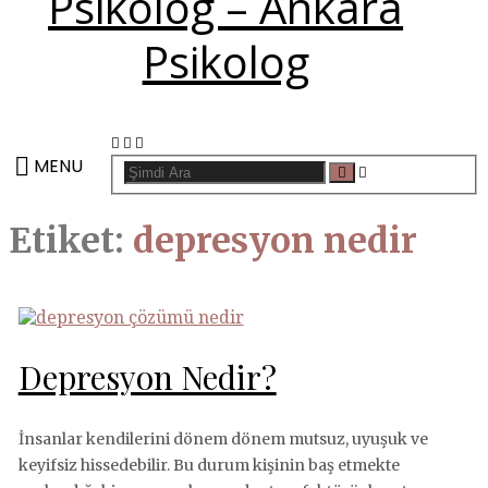
FACEBOOK
LINKEDIN
INSTAGRAM
MENU
ARAMAK
Ara
IÇIN:
Etiket:
depresyon nedir
Depresyon Nedir?
İnsanlar kendilerini dönem dönem mutsuz, uyuşuk ve
keyifsiz hissedebilir. Bu durum kişinin baş etmekte